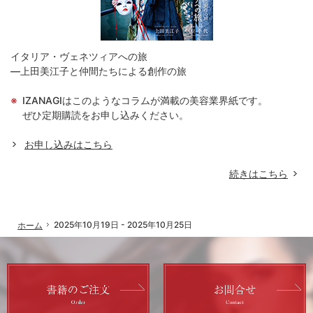
イタリア・ヴェネツィアへの旅
―上田美江子と仲間たちによる創作の旅
IZANAGIはこのようなコラムが満載の美容業界紙です。
ぜひ定期購読をお申し込みください。
お申し込みはこちら
続きはこちら
「
2025年10月19日 - 2025年10月25日
ホーム