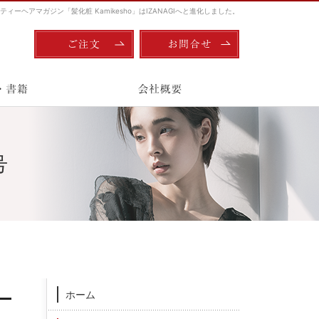
ィーヘアマガジン「髪化粧 Kamikesho」はIZANAGIへと進化しました。
ご注文
お問合せ
雑誌・書籍
会社概要
号
ご注文
お問合せ
ホーム